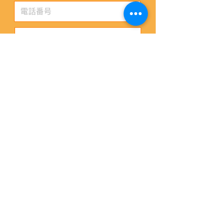
送信
野塩キッズは「
野塩ファイターズ
」の年少〜
2年生のチームとして活動しています。