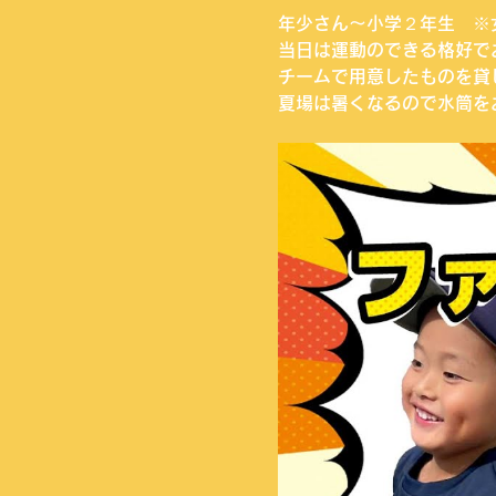
年少さん〜小学２年生　※
当日は運動のできる格好で
チームで用意したものを貸
夏場は暑くなるので水筒を