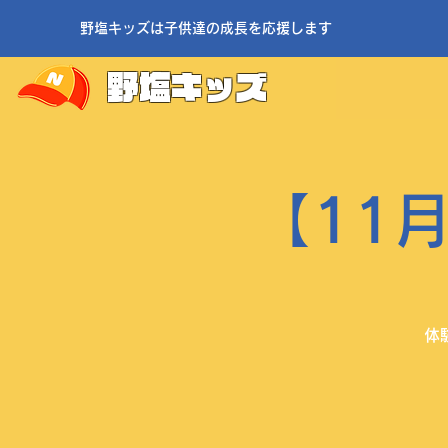
野塩キッズは子供達の成長を応援します
野塩キッズ
【11
体