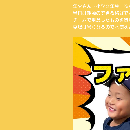
年少さん〜小学２年生　※
当日は運動のできる格好で
チームで用意したものを貸
夏場は暑くなるので水筒を