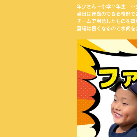
年少さん〜小学２年生　※
当日は運動のできる格好で
チームで用意したものを貸
夏場は暑くなるので水筒を