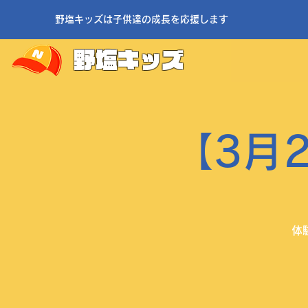
野塩キッズは子供達の成長を応援します
野塩キッズ
【3月
体