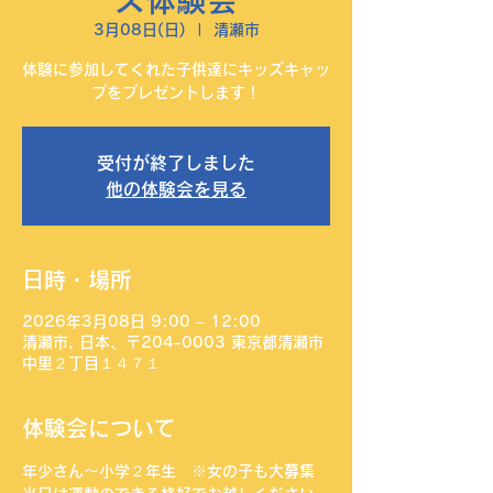
ズ体験会
3月08日(日)
  |  
清瀬市
体験に参加してくれた子供達にキッズキャッ
プをプレゼントします！
受付が終了しました
他の体験会を見る
日時・場所
2026年3月08日 9:00 – 12:00
清瀬市, 日本、〒204-0003 東京都清瀬市
中里２丁目１４７１
体験会について
年少さん〜小学２年生　※女の子も大募集