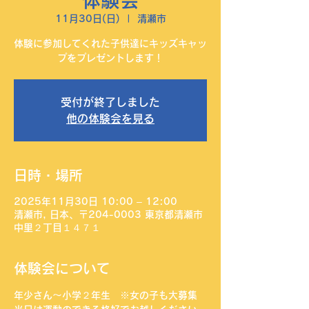
体験会
11月30日(日)
  |  
清瀬市
体験に参加してくれた子供達にキッズキャッ
プをプレゼントします！
受付が終了しました
他の体験会を見る
日時・場所
2025年11月30日 10:00 – 12:00
清瀬市, 日本、〒204-0003 東京都清瀬市
中里２丁目１４７１
体験会について
年少さん〜小学２年生　※女の子も大募集