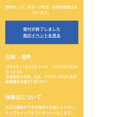
野塩キッズ（年少〜2年生）の野球体験会を
行います。
受付が終了しました
他のイベントを見る
日時・場所
2024年11月24日 9:00 – 2025年3月30
日 12:00
清瀬第四小学校, 日本、〒204-0003 東京
都清瀬市中里2丁目1471
体験会について
当日は運動ができる格好でお越しください。
キッズキャップをプレゼントいたします。