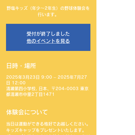
野塩キッズ（年少〜2年生）の野球体験会を
行います。
受付が終了しました
他のイベントを見る
日時・場所
2025年3月23日 9:00 – 2025年7月27
日 12:00
清瀬第四小学校, 日本、〒204-0003 東京
都清瀬市中里2丁目1471
体験会について
当日は運動ができる格好でお越しください。
キッズキャップをプレゼントいたします。