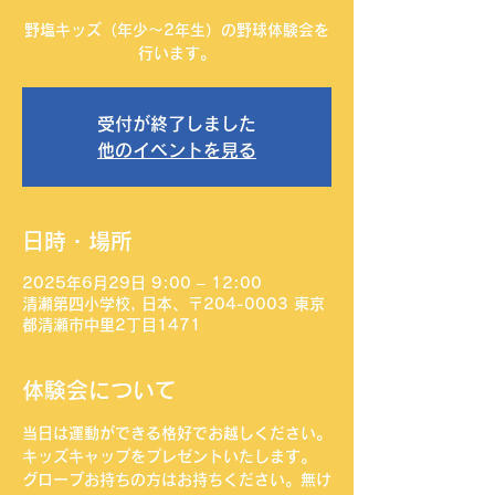
野塩キッズ（年少〜2年生）の野球体験会を
行います。
受付が終了しました
他のイベントを見る
日時・場所
2025年6月29日 9:00 – 12:00
清瀬第四小学校, 日本、〒204-0003 東京
都清瀬市中里2丁目1471
体験会について
当日は運動ができる格好でお越しください。
キッズキャップをプレゼントいたします。
グローブお持ちの方はお持ちください。無け